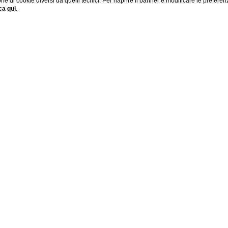
one di cookie diversi da quelli tecnici. Per riaprire il banner e modificare le preferen
ca qui
.
Check-in:
Dalle 15:00 alle 19:00
Check-out:
Dalle 08:30 alle 11:00
Lingue parlate:
Italiano e inglese