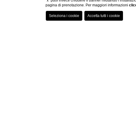
“x” puoi invece chiudere il banner rifiutando l’installazi
pagina di prenotazione. Per maggiori informazioni
clic
Home
Agriturismo
Servizi
Servizi