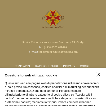
Santa Caterina 46 - 52044 Cortona (AR) Italy
tel:
(+39) 0575 617603
e-mail:
info@terredeicavalieri.com
CONTATTI
DATI SOCIETARI
PRIVACY
COOKIE
ACCESSIBILITÀ
X
Questo sito web utilizza i cookie
Questo sito web e la pagina web di prenotazione utilizzano cookie tecnici
e, solo previo tuo consenso, cookies analitici e di marketing per pubblicità
mirata e personalizzazione degli annunci. Per acconsentire
all’installazione di tutte le categorie di cookie clicca su “Accetta tutti i
cookie” mentre per selezionare specifiche categorie di cookie, clicca su
"Seleziona i cookie"; mediante la “x” puoi invece chiudere il banner